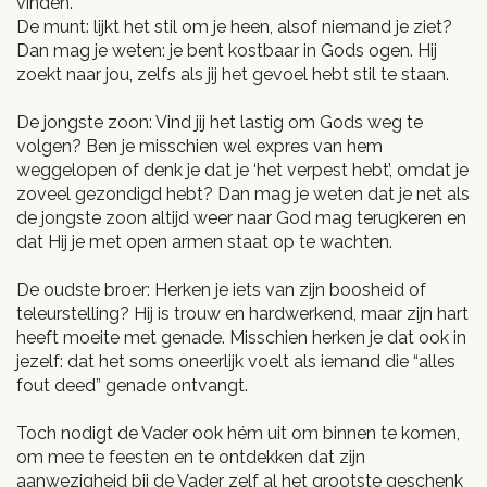
vinden.
De munt: lijkt het stil om je heen, alsof niemand je ziet?
Dan mag je weten: je bent kostbaar in Gods ogen. Hij
zoekt naar jou, zelfs als jij het gevoel hebt stil te staan.
De jongste zoon: Vind jij het lastig om Gods weg te
volgen? Ben je misschien wel expres van hem
weggelopen of denk je dat je ‘het verpest hebt’, omdat je
zoveel gezondigd hebt? Dan mag je weten dat je net als
de jongste zoon altijd weer naar God mag terugkeren en
dat Hij je met open armen staat op te wachten.
De oudste broer: Herken je iets van zijn boosheid of
teleurstelling? Hij is trouw en hardwerkend, maar zijn hart
heeft moeite met genade. Misschien herken je dat ook in
jezelf: dat het soms oneerlijk voelt als iemand die “alles
fout deed” genade ontvangt.
Toch nodigt de Vader ook hém uit om binnen te komen,
om mee te feesten en te ontdekken dat zijn
aanwezigheid bij de Vader zelf al het grootste geschenk