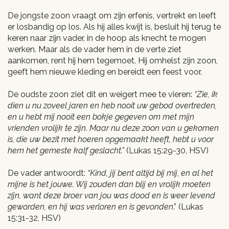
De jongste zoon vraagt om zijn erfenis, vertrekt en leeft
er losbandig op los. Als hij alles kwijt is, besluit hij terug te
keren naar zijn vader, in de hoop als knecht te mogen
werken. Maar als de vader hem in de verte ziet
aankomen, rent hij hem tegemoet. Hij omhelst zijn zoon,
geeft hem nieuwe kleding en bereidt een feest voor.
De oudste zoon ziet dit en weigert mee te vieren:
“Zie, ik
dien u nu zoveel jaren en heb nooit uw gebod overtreden,
en u hebt mij nooit een bokje gegeven om met mijn
vrienden vrolijk te zijn. Maar nu deze zoon van u gekomen
is, die uw bezit met hoeren opgemaakt heeft, hebt u voor
hem het gemeste kalf geslacht.”
(Lukas 15:29-30, HSV)
De vader antwoordt:
“Kind, jij bent altijd bij mij, en al het
mijne is het jouwe. Wij zouden dan blij en vrolijk moeten
zijn, want deze broer van jou was dood en is weer levend
geworden, en hij was verloren en is gevonden
.” (Lukas
15:31-32, HSV)