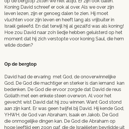
op de bergtop zitten we niet altijd. Er zijn ook dalen.
Koning David schreef er ook al over. Als we over zijn
leven lezen, zijn er genoeg dalen te zien. Hij moet
vluchten voor zijn leven en heeft lang als vrijbuiter in
Israël geleefd. En dat terwijl hij al gezalfd was als koning!
Hoe zou David naar zo’n liedje hebben geluisterd op het
moment dat hij zich verstopte voor koning Saul, die hem
wilde doden?
Op de bergtop
David had de ervaring met God, de onoverwinnelijke
God. De God die machtiger en sterker is dan iemand kan
bedenken. De God die ervoor zorgde dat David de reus
Goliath met een enkele steen overwon. Al voor het
gevecht wist David dat hij zou winnen. Want God stond
aan zijn kant. Er was geen twijfel bij David. Hij kende God,
YHWH, de God van Abraham, Isaak en Jakob. De God
die onmogelijke dingen kan. De God die Abraham op
hoge leeftijd een zoon gaf, die de Israëlieten bevrijdde uit