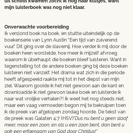
uit school kwamen zocht ik nog naar klusjes, want
mijn luisterboek was nog niet klaar.
Onverwachte voorbereiding
Ik verslond boek na boek, en stuitte uiteindelijk op de
boekenserie van Lynn Austin “Een tijd van zuiverend
vuur.” Dit ging over de slavernij. Hoe verder ik mij door de
boeken heen worstelde, hoe meer ik mijzelf afvroeg
waarom ik überhaupt die boeken bleef luisteren. Want in
tegenstelling tot de andere boeken ging bij deze boeken
luisteren niet vanzelf. Het drama wat zich in die periode
heeft afgespeeld raakte mij tot in het diepst van mijn
ziel. Waarom gooide ik het niet gewoon aan de kant en
downloadde ik niet gewoon leuke boek en luisterde ik
naar wat vrolijke verhalen?! Ik weet het nog steeds niet,
maar een vaag vermoeden begon mij te bekruipen toen
ik de preek van afgelopen zondag hoorde. De tekst van
de preek was Galaten 4:7 (HSV)"
Dus nu bent u geen slaaf
meer, maar een zoon; en als u een zoon bent, dan bent u
ook een erfgenaam van God door Christus!"