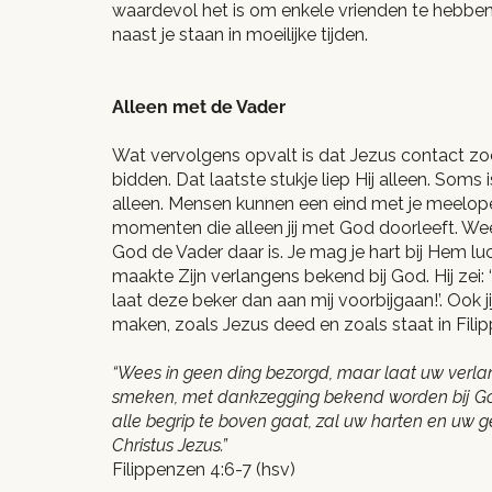
waardevol het is om enkele vrienden te hebben 
naast je staan in moeilijke tijden.
Alleen met de Vader
Wat vervolgens opvalt is dat Jezus contact zoch
bidden. Dat laatste stukje liep Hij alleen. Soms i
alleen. Mensen kunnen een eind met je meelopen,
momenten die alleen jij met God doorleeft. Wee
God de Vader daar is. Je mag je hart bij Hem lu
maakte Zijn verlangens bekend bij God. Hij zei: ‘
laat deze beker dan aan mij voorbijgaan!’. Ook 
maken, zoals Jezus deed en zoals staat in Fili
“Wees in geen ding bezorgd, maar laat uw verlan
smeken, met dankzegging bekend worden bij Go
alle begrip te boven gaat, zal uw harten en uw
Christus Jezus.”
Filippenzen 4:6-7 (hsv)