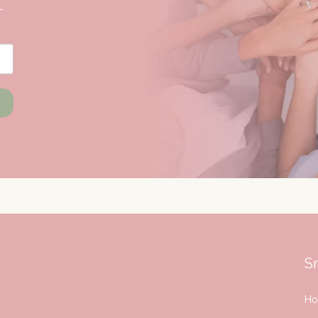
-
Sn
H