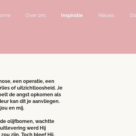
ome
Over ons
Inspiratie
Nieuws
Do
nose, een operatie, een
lies of uitzichtloosheid. Je
oelt de angst opkomen als
eur kan dit je aanvliegen.
jou en mij.
de olijfbomen, wachtte
uitlevering werd Hij
zou zijn. Toch bleef Hij.