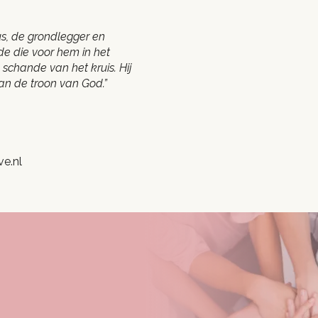
us, de grondlegger en
de die voor hem in het
e schande van het kruis. Hij
an de troon van God.”
ve.nl