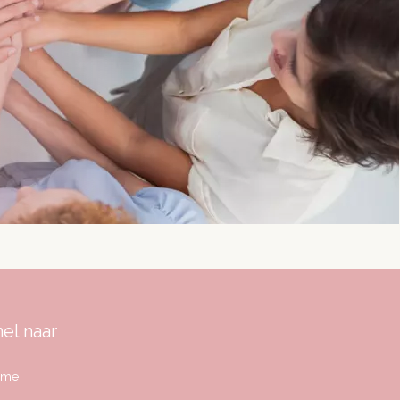
el naar
ome