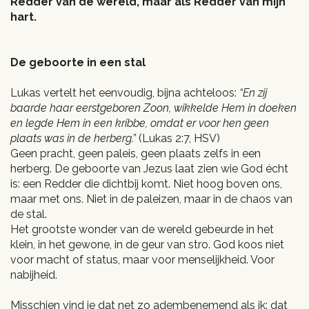
Redder van de wereld, maar als Redder van mijn
hart.
De geboorte in een stal
Lukas vertelt het eenvoudig, bijna achteloos:
“En zij
baarde haar eerstgeboren Zoon, wikkelde Hem in doeken
en legde Hem in een kribbe, omdat er voor hen geen
plaats was in de herberg.”
(Lukas 2:7, HSV)
Geen pracht, geen paleis, geen plaats zelfs in een
herberg. De geboorte van Jezus laat zien wie God écht
is: een Redder die dichtbij komt. Niet hoog boven ons,
maar met ons. Niet in de paleizen, maar in de chaos van
de stal.
Het grootste wonder van de wereld gebeurde in het
klein, in het gewone, in de geur van stro. God koos niet
voor macht of status, maar voor menselijkheid. Voor
nabijheid.
Misschien vind je dat net zo adembenemend als ik: dat