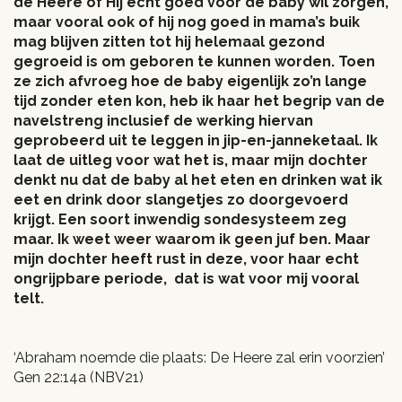
de Heere of Hij echt goed voor de baby wil zorgen,
maar vooral ook of hij nog goed in mama’s buik
mag blijven zitten tot hij helemaal gezond
gegroeid is om geboren te kunnen worden. Toen
ze zich afvroeg hoe de baby eigenlijk zo’n lange
tijd zonder eten kon, heb ik haar het begrip van de
navelstreng inclusief de werking hiervan
geprobeerd uit te leggen in jip-en-janneketaal. Ik
laat de uitleg voor wat het is, maar mijn dochter
denkt nu dat de baby al het eten en drinken wat ik
eet en drink door slangetjes zo doorgevoerd
krijgt. Een soort inwendig sondesysteem zeg
maar. Ik weet weer waarom ik geen juf ben. Maar
mijn dochter heeft rust in deze, voor haar echt
ongrijpbare periode, dat is wat voor mij vooral
telt.
‘Abraham noemde die plaats: De Heere zal erin voorzien’
Gen 22:14a (NBV21)