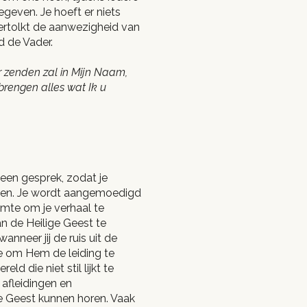
geven. Je hoeft er niets
vertolkt de aanwezigheid van
d de Vader.
r zenden zal in Mijn Naam,
 brengen alles wat Ik u
 een gesprek, zodat je
nnen. Je wordt aangemoedigd
uimte om je verhaal te
an de Heilige Geest te
anneer jij de ruis uit de
e om Hem de leiding te
ld die niet stil lijkt te
 afleidingen en
de Geest kunnen horen. Vaak