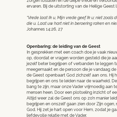
zorgen loslaten en de diepe vrede en verbon
ervaren. Bij de uitstorting van de Heilige Geest 
“Vrede laat Ik u, Mijn vrede geef Ik u; niet zoals 
die u. Laat uw hart niet in beroering raken en ni
Johannes 14:26, 27
Openbaring: de leiding van de Geest
In gesprekken met een coach doe je vaak nieuw
op, doordat er vragen worden gesteld die je aan
jezelf beter begrijpen of verbanden te leggen 
meegemaakt en de persoon die je vandaag de
de Geest openbaart God zichzelf aan ons. Hij h
begrijpen en ons te leiden naar de waarheid. D
bang te zijn, maar onze Vader vrijmoedig aan te
mensen heen. Door een plotseling inzicht of een 
Altijd weer zal de Geest ons op zo’n manier le
begrijpen en onszelf gaan zien door Zijn ogen, n
God. Hij zet je hart open voor Hem, zodat je g
liefdevolle relatie met de Vader.