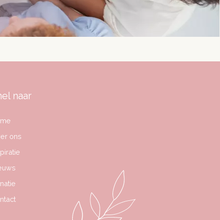
el naar
ome
er ons
piratie
euws
natie
ntact