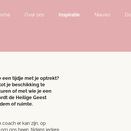
ome
Over ons
Inspiratie
Nieuws
Do
een tijdje met je optrekt?
tot je beschikking te
turen of met wie je een
rdt de Heilige Geest
adem of ruimte.
n coach er kan zijn, op
d om ons heen, tijdens iedere