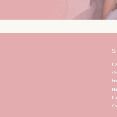
Sn
H
Ov
Ins
Ni
Do
Co