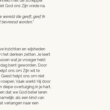
denheid met de Schepper
liet God ons Zijn vrede na.
de wereld die geeft, geef Ik
et bevreesd worden.”
e inzichten en wijsheden
 het denken zetten. Je leert
tussen wat je vroeger hebt
 dag bent geworden. Door
elpt ons om Zijn wil te
e Geest helpt ons om niet
 roepen. Vaak werkt Hij door
diepe overtuiging in je hart.
iden dat we God beter leren
amelijk: als een kind van
aat verlangen naar een